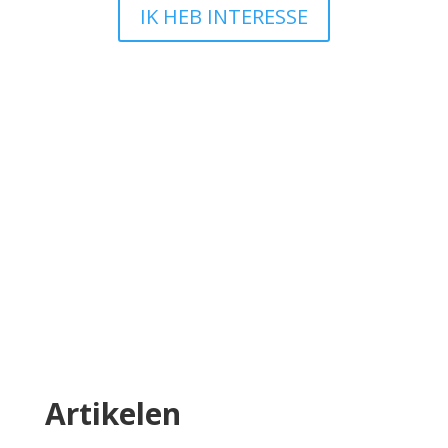
IK HEB INTERESSE
Ik wil iets wijzigen en nu?
Bij TEAM Website snappen we dat jouw
onderneming leeft en groeit en dat je website
daarin mee moet bewegen. Heb je na de
oplevering van je website iets dat je graag wilt
aanpassen? Geen zorgen, we leggen je
hieronder precies uit hoe dat werkt en wat wel
en niet mogelijk is.
Lees meer
Artikelen