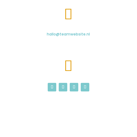

hallo@teamwebsite.nl
