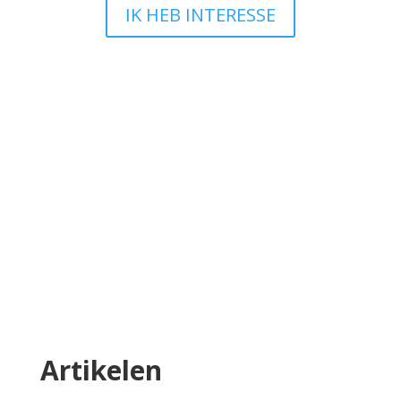
IK HEB INTERESSE
Ik wil iets wijzigen en nu?
Bij TEAM Website snappen we dat jouw
onderneming leeft en groeit en dat je website
daarin mee moet bewegen. Heb je na de
oplevering van je website iets dat je graag wilt
aanpassen? Geen zorgen, we leggen je
hieronder precies uit hoe dat werkt en wat wel
en niet mogelijk is.
Lees meer
Artikelen