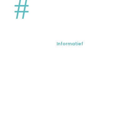
#
Informatief
TEAM Website
one-page website