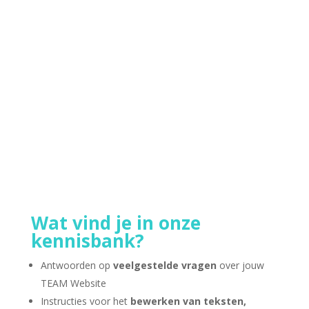
misschien als een grote stap — maar bij ons
houden we het graag overzichtelijk en
persoonlijk. Hieronder lees je precies wat je kunt
verwachten als je met ons in gesprek gaat:Stap
1: Contact opnemen Heb je interesse in een
website...
Wat vind je in onze
kennisbank?
Antwoorden op
veelgestelde vragen
over jouw
TEAM Website
Instructies voor het
bewerken van teksten,