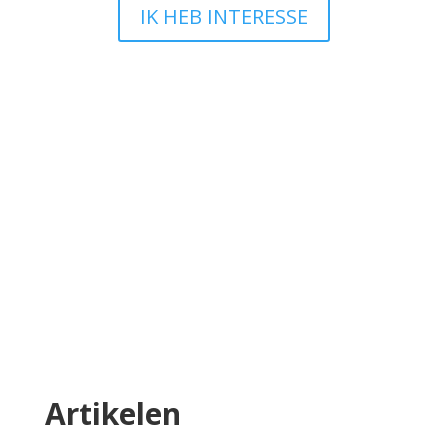
IK HEB INTERESSE
Ik wil iets wijzigen en nu?
Bij TEAM Website snappen we dat jouw
onderneming leeft en groeit en dat je website
daarin mee moet bewegen. Heb je na de
oplevering van je website iets dat je graag wilt
aanpassen? Geen zorgen, we leggen je
hieronder precies uit hoe dat werkt en wat wel
en niet mogelijk is.
Lees meer
Artikelen