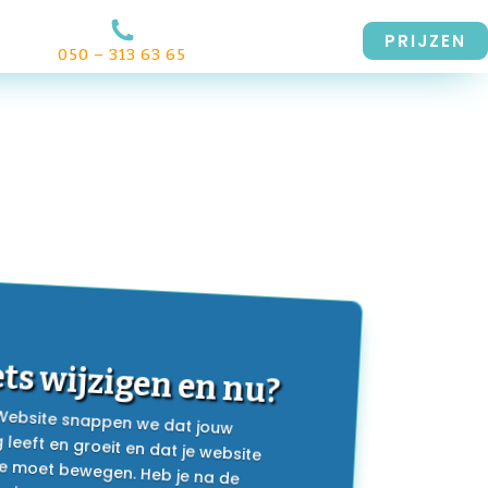
PRIJZEN
050 – 313 63 65
iets wijzigen en nu?
 Website snappen we dat jouw
g leeft en groeit en dat je website
ee moet bewegen. Heb je na de
van je website iets dat je graag wilt
Geen zorgen, we leggen je hieronder
t hoe dat werkt en wat wel en niet