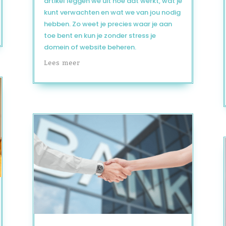
artikel leggen we uit hoe dat werkt, wat je
kunt verwachten en wat we van jou nodig
hebben. Zo weet je precies waar je aan
toe bent en kun je zonder stress je
domein of website beheren.
Lees meer