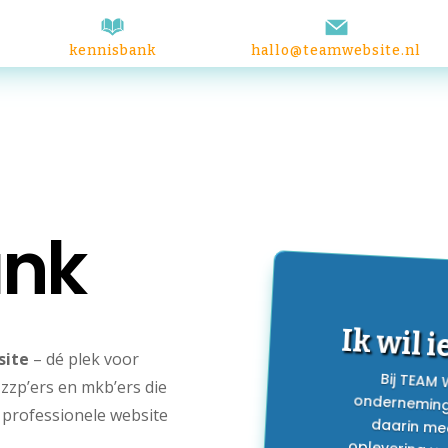
kennisbank
hallo@teamwebsite.nl
ank
Ik wil 
site
– dé plek voor
Bij TEAM
ondernemin
daarin m
oplevering 
aanpassen? 
precies ui
zzp’ers en mkb’ers die
, professionele website