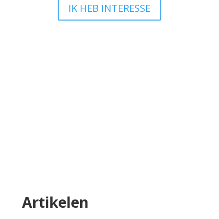
IK HEB INTERESSE
Ik wil iets wijzigen en nu?
Bij TEAM Website snappen we dat jouw
onderneming leeft en groeit en dat je website
daarin mee moet bewegen. Heb je na de
oplevering van je website iets dat je graag wilt
aanpassen? Geen zorgen, we leggen je
hieronder precies uit hoe dat werkt en wat wel
en niet mogelijk is.
Lees meer
Artikelen