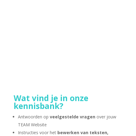
misschien als een grote stap — maar bij ons
houden we het graag overzichtelijk en
persoonlijk. Hieronder lees je precies wat je kunt
verwachten als je met ons in gesprek gaat:Stap
1: Contact opnemen Heb je interesse in een
website...
Wat vind je in onze
kennisbank?
Antwoorden op
veelgestelde vragen
over jouw
TEAM Website
Instructies voor het
bewerken van teksten,