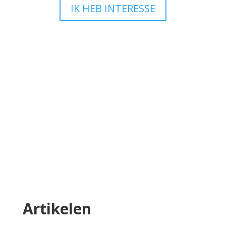
IK HEB INTERESSE
Ik wil iets wijzigen en nu?
Bij TEAM Website snappen we dat jouw
onderneming leeft en groeit en dat je website
daarin mee moet bewegen. Heb je na de
oplevering van je website iets dat je graag wilt
aanpassen? Geen zorgen, we leggen je
hieronder precies uit hoe dat werkt en wat wel
en niet mogelijk is.
Lees meer
Artikelen