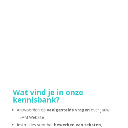
misschien als een grote stap — maar bij ons
houden we het graag overzichtelijk en
persoonlijk. Hieronder lees je precies wat je kunt
verwachten als je met ons in gesprek gaat:Stap
1: Contact opnemen Heb je interesse in een
website...
Wat vind je in onze
kennisbank?
Antwoorden op
veelgestelde vragen
over jouw
TEAM Website
Instructies voor het
bewerken van teksten,