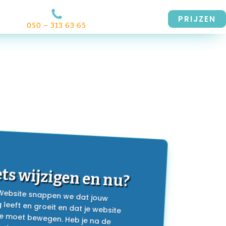
PRIJZEN
050 – 313 63 65
iets wijzigen en nu?
 Website snappen we dat jouw
g leeft en groeit en dat je website
ee moet bewegen. Heb je na de
van je website iets dat je graag wilt
Geen zorgen, we leggen je hieronder
t hoe dat werkt en wat wel en niet