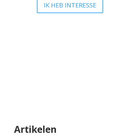
IK HEB INTERESSE
Ik wil iets wijzigen en nu?
Bij TEAM Website snappen we dat jouw
onderneming leeft en groeit en dat je website
daarin mee moet bewegen. Heb je na de
oplevering van je website iets dat je graag wilt
aanpassen? Geen zorgen, we leggen je
hieronder precies uit hoe dat werkt en wat wel
en niet mogelijk is.
Lees meer
Artikelen