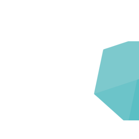
Ronald
Wat is euro-incasso en wat betekent dit voor
jou? Euro-incasso, ook wel SEPA Core-incasso
genoemd, is een veelgebruikte en veilige manier
om betalingen automatisch te laten
afschrijven. Met euro-incasso geef je
toestemming aan een organisatie om een
afgesproken bedrag...