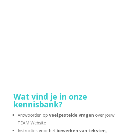
misschien als een grote stap — maar bij ons
houden we het graag overzichtelijk en
persoonlijk. Hieronder lees je precies wat je kunt
verwachten als je met ons in gesprek gaat:Stap
1: Contact opnemen Heb je interesse in een
website...
Wat vind je in onze
kennisbank?
Antwoorden op
veelgestelde vragen
over jouw
TEAM Website
Instructies voor het
bewerken van teksten,