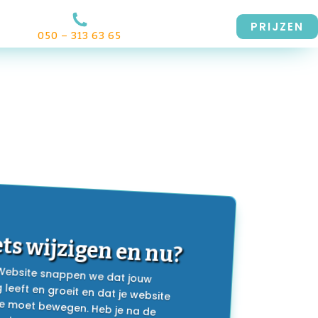
PRIJZEN
050 – 313 63 65
iets wijzigen en nu?
 Website snappen we dat jouw
g leeft en groeit en dat je website
ee moet bewegen. Heb je na de
van je website iets dat je graag wilt
Geen zorgen, we leggen je hieronder
t hoe dat werkt en wat wel en niet