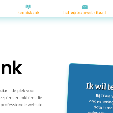
kennisbank
hallo@teamwebsite.nl
ank
Ik wil 
site
– dé plek voor
Bij TEAM
ondernemin
daarin m
oplevering 
aanpassen? 
precies ui
zzp’ers en mkb’ers die
, professionele website